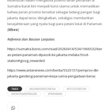
Keseriusan dalam mengelola potensi lahan pertanian di
Sumatra Barat kini menjadi kunci utama untuk memastikan
bahwa peran provinsi tersebut sebagai ladang pangan bagi
Jakarta dapat terus ditingkatkan, sekaligus memberikan
kesejahteraan yang nyata bagi para petani lokal di Pariaman.
[
Mbee
]
Referensi dan Bacaan Lanjutan:
https://sumatra.bisnis.com/read/20260414/534/1966532/ber
as-petani-pariaman-dipasok-ke-jakarta-melalui-food-
station#goog_rewarded
https://www.antaranews.com/berita/5525157/pemprov-dki-
jakarta-gandeng-pariaman-kerja-sama-pengadaan-beras
TAGS
#AGRARISINDONESIA
#FOODSTATION
#KEMITRAANPANGAN
#PARIAMAN