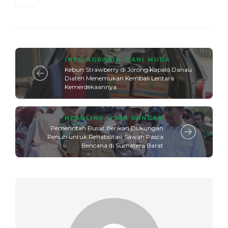
INFO AGRARIS
,
TANI MUDA
Kebun Strawberry di Jorong Kapalo Danau
Diateh Menemukan Kembali Lentara
Kemerdekaannya
HEADLINE
,
TANI PANGAN
Pemerintah Pusat Berikan Dukungan
Penuh untuk Rehabilitasi Sawah Pasca
Bencana di Sumatera Barat