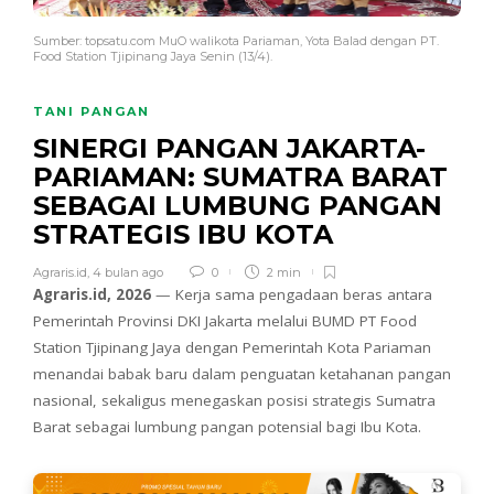
Sumber: topsatu.com MuO walikota Pariaman, Yota Balad dengan PT.
Food Station Tjipinang Jaya Senin (13/4).
TANI PANGAN
SINERGI PANGAN JAKARTA-
PARIAMAN: SUMATRA BARAT
SEBAGAI LUMBUNG PANGAN
STRATEGIS IBU KOTA
Agraris.id
,
4 bulan ago
0
2 min
Agraris.id, 2026
— Kerja sama pengadaan beras antara
Pemerintah Provinsi DKI Jakarta melalui BUMD PT Food
Station Tjipinang Jaya dengan Pemerintah Kota Pariaman
menandai babak baru dalam penguatan ketahanan pangan
nasional, sekaligus menegaskan posisi strategis Sumatra
Barat sebagai lumbung pangan potensial bagi Ibu Kota.