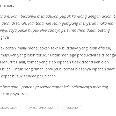
tanaman.
 tanam. Kami biasanya memadukan pupuk kandang dengan dolomit.
kan asam di tanah, jadi tanaman lebih gampang menyerap makanan
amanya, saya pakai pupuk NPK supaya pertumbuhan daun, batang,
ngnya.
yak petani mulai menerapkan teknik budidaya yang lebih efisien,
mupukan yang lebih terukur untuk menjaga produktivitas di teng
Menurut Hanif, tomat yang siap dipanen tidak ditentukan oleh
 buah. Untuk pengiriman jarak jauh, tomat biasanya dipanen saat
 cepat busuk selama perjalanan.
ta bisa ambil panennya sekitar empat kali.
Sebenarnya memang
,”
tutupnya. [
SC
]
DIDAYATOMAT
#KEBUTUHANPASAR
#UNAND