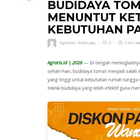
BUDIDAYA TO
MENUNTUT KET
KEBUTUHAN P
Agraris.id
,
1 bulan ago
0
2 min
re
Agraris.id | 2026
— Di tengah meningkatnya
sehari-hari, budidaya tomat menjadi salah
yang tinggi untuk kebutuhan rumah tangg
teknik budidaya yang lebih efektif guna me