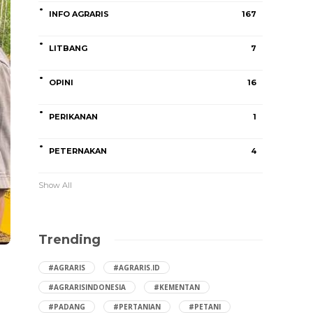
INFO AGRARIS
167
LITBANG
7
OPINI
16
PERIKANAN
1
PETERNAKAN
4
Show All
Trending
#AGRARIS
#AGRARIS.ID
#AGRARISINDONESIA
#KEMENTAN
#PADANG
#PERTANIAN
#PETANI