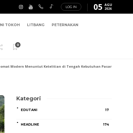
05
AGU
LOG IN
2026
NI TOKOH
LITBANG
PETERNAKAN
0
omat Modern Menuntut Ketelitian di Tengah Kebutuhan Pasar
Kategori
EDUTANI
17
HEADLINE
174