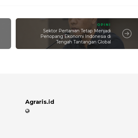
OPINI
Sektor Pertanian Tetap Menjadi
Penopang Ekonomi Indonesia di
Tengah Tantangan Global
Agraris.id