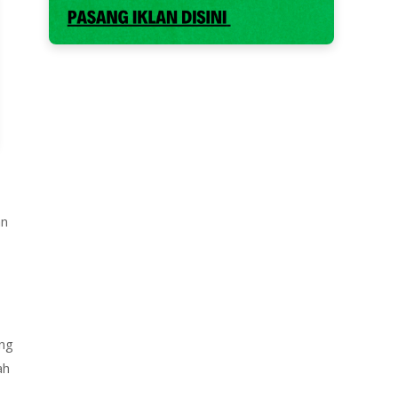
an
ing
ah