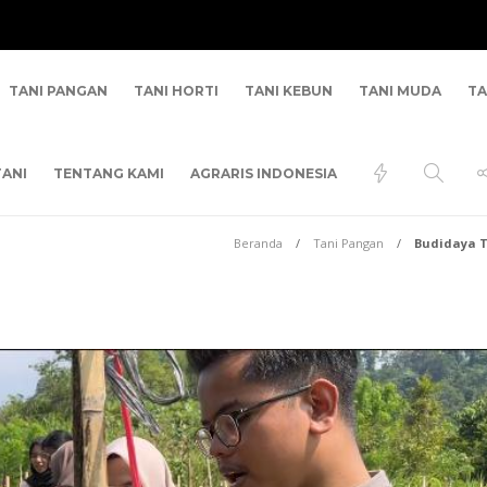
TANI PANGAN
TANI HORTI
TANI KEBUN
TANI MUDA
TA
ANI
TENTANG KAMI
AGRARIS INDONESIA
Beranda
Tani Pangan
Budidaya T