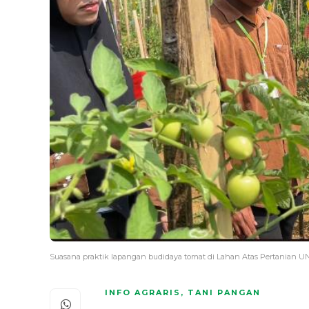
Suasana praktik lapangan budidaya tomat di Lahan Atas Pertanian UNA
INFO AGRARIS
,
TANI PANGAN