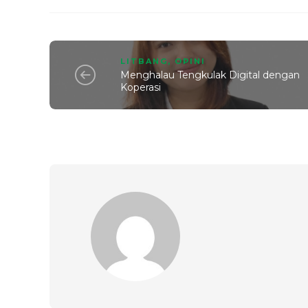
LITBANG
,
OPINI
Menghalau Tengkulak Digital dengan
Koperasi