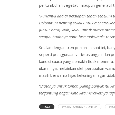
pertumbuhan vegetatif maupun generatif 
“
Kuncinya ada di persiapan tanah sebelum
Dolomit ini penting sekali untuk menetral
(unsur hara). Nah, kalau untuk nutrisi ut
sampai buahnya nanti bisa maksimal
.” tera
Sejalan dengan tren pertanian saat ini, ban
seperti penggunaan varietas unggul dan pe
kondisi cuaca yang semakin tidak menentu. 
ukurannya, melainkan oleh perubahan warna
masih berwarna hijau kekuningan agar tidak
“Biasanya untuk tomat, paling banyak itu ki
tergantung bagaimana kita merawatnya lagi
TAGS
#AGRARISMUDAINDONESIA
#BU