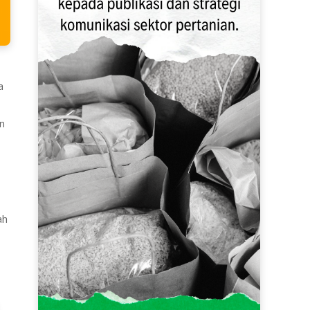
a
an
ah