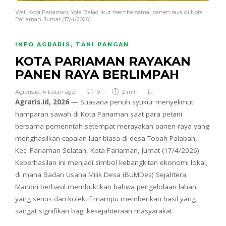
Wali Kota Pariaman, Yota Balad ikut membersamai panen raya di Kota
Pariaman, Jumat (17/4/2026).
INFO AGRARIS
,
TANI PANGAN
KOTA PARIAMAN RAYAKAN
PANEN RAYA BERLIMPAH
Agraris.id
,
4 bulan ago
0
2 min
Agraris.id, 2026
— Suasana penuh syukur menyelimuti
hamparan sawah di Kota Pariaman saat para petani
bersama pemerintah setempat merayakan panen raya yang
menghasilkan capaian luar biasa di desa Tobah Palabah,
Kec. Pariaman Selatan, Kota Pariaman, Jumat (17/4/2026).
Keberhasilan ini menjadi simbol kebangkitan ekonomi lokal,
di mana Badan Usaha Milik Desa (BUMDes) Sejahtera
Mandiri berhasil membuktikan bahwa pengelolaan lahan
yang serius dan kolektif mampu memberikan hasil yang
sangat signifikan bagi kesejahteraan masyarakat.