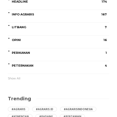
HEADLINE
174
INFO AGRARIS
167
LITBANG
7
OPINI
16
PERIKANAN
1
PETERNAKAN
4
Show All
Trending
#AGRARIS
#AGRARIS.ID
#AGRARISINDONESIA
#KEMENTAN
#PADANG
#PERTANIAN