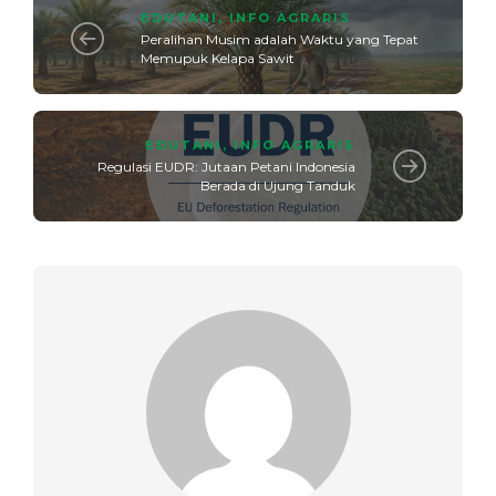
EDUTANI
,
INFO AGRARIS
Peralihan Musim adalah Waktu yang Tepat
Memupuk Kelapa Sawit
EDUTANI
,
INFO AGRARIS
Regulasi EUDR: Jutaan Petani Indonesia
Berada di Ujung Tanduk