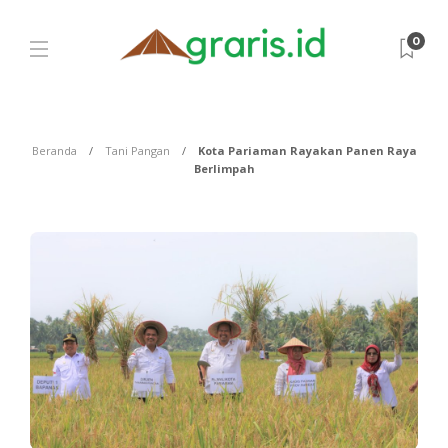
0
Beranda
Tani Pangan
Kota Pariaman Rayakan Panen Raya
Berlimpah