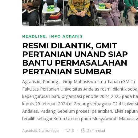
HEADLINE
,
INFO AGRARIS
RESMI DILANTIK, GMIT
PERTANIAN UNAND SIAP
BANTU PERMASALAHAN
PERTANIAN SUMBAR
Agraris.id, Padang – Grup Mahasiswa Ilmu Tanah (GMIT)
Fakultas Pertanian Universitas Andalas resmi dilantik seba
kepengurusan baru organisasi periode 2024-2025 pada ha
kamis 29 februari 2024 di Gedung serbaguna C2.4 Universi
Andalas, Padang. Sebelum prosesi pelantikan, Elvis saputr
terpilih sebagai Ketua Umum pada Musyawarah Mahasis
Agraris.id
,
2 tahun ago
0
2 min
read