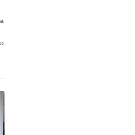
dak
ss