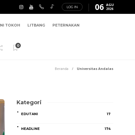
06
AGU
LOG IN
2026
NI TOKOH
LITBANG
PETERNAKAN
0
Beranda
Universitas Andalas
Kategori
EDUTANI
17
HEADLINE
174