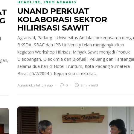
HEADLINE
,
INFO AGRARIS
UNAND PERKUAT
AT
KOLABORASI SEKTOR
NG
HILIRISASI SAWIT
Agraris.id, Padang – Universitas Andalas bekerjasama deng
l
BKSDA, SBAC dan IPB University telah mengangkatkan
kegiatan Workshop Hilirisasi Minyak Sawit menjadi Produk
Oleopangan, Oleokimia dan Biofuel : Peluang dan Tantanga
ngan,
selama dua hari di Hotel Truntum, Kota Padang Sumatera
Barat ( 5/7/2024 ). Kepala sub direktorat…
Agraris.id
,
2 tahun ago
0
2 min
read