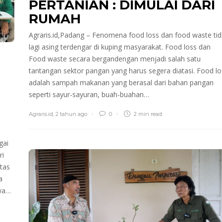
PERTANIAN : DIMULAI DARI
RUMAH
Agraris.id,Padang – Fenomena food loss dan food waste ti
lagi asing terdengar di kuping masyarakat. Food loss dan
Food waste secara bergandengan menjadi salah satu
tantangan sektor pangan yang harus segera diatasi. Food lo
adalah sampah makanan yang berasal dari bahan pangan
seperti sayur-sayuran, buah-buahan…
Agraris.id
,
2 tahun ago
0
2 min
read
gai
ri
tas
a
wa…