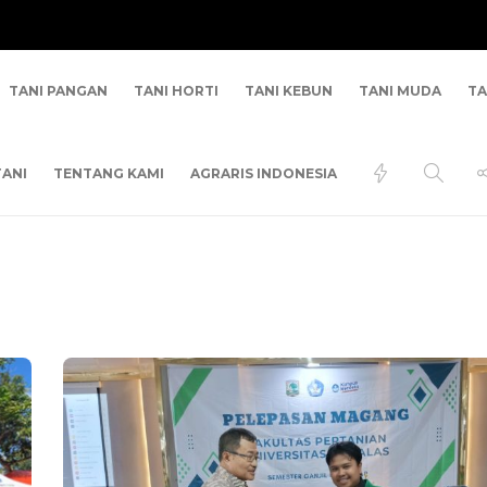
TANI PANGAN
TANI HORTI
TANI KEBUN
TANI MUDA
TA
ANI
TENTANG KAMI
AGRARIS INDONESIA