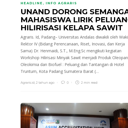
HEADLINE
,
INFO AGRARIS
UNAND DORONG SEMANG
MAHASISWA LIRIK PELUA
HILIRISASI KELAPA SAWIT
Agraris. Id, Padang– Universitas Andalas diwakili oleh Waki
Rektor IV (Bidang Perencanaan, Riset, Inovasi, dan Kerja
Sama) Dr. Henmaidi, S.T., M.Eng.Sc mengikuti kegiatan
Workshop Hilirisasi Minyak Sawit menjadi Produk Oleopa
Oleokimia dan Biofuel : Peluang dan Tantangan di Hotel
Truntum, Kota Padang Sumatera Barat (…
Agraris.id
,
2 tahun ago
0
2 min
read