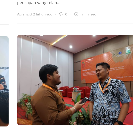
persiapan yang telah…
Agraris.id
,
2 tahun ago
0
1 min
read