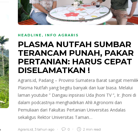
HEADLINE
,
INFO AGRARIS
PLASMA NUTFAH SUMBAR
TERANCAM PUNAH, PAKAR
PERTANIAN: HARUS CEPAT
DISELAMATKAN !
Agraris.id, Padang – Provinsi Sumatera Barat sangat memilik
Plasma Nutfah yang begitu banyak dan luar biasa. Melalui
laman youtube ” Dangau inpsirasi Uda Jhoni TV “, Ir. Jhoni di
dalam podcastnya menghadirkan Ahli Agronomi dan
Pemuliaan dari Fakultas Pertanian Universitas Andalas
sekaligus Rektor Universitas Taman…
A
Agraris.id
,
3 tahun ago
0
2 min
read