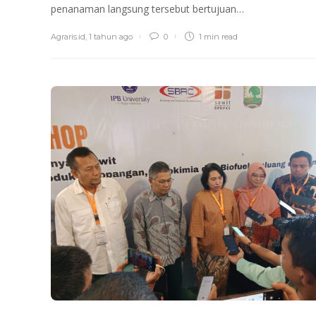
penanaman langsung tersebut bertujuan…
Agraris.id
,
1 tahun ago
0
1 min
read