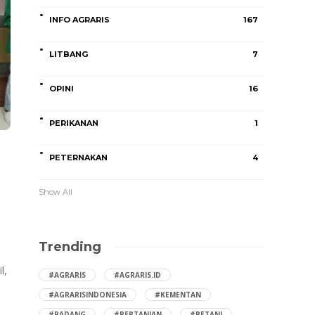
INFO AGRARIS
167
LITBANG
7
OPINI
16
PERIKANAN
1
PETERNAKAN
4
Show All
Trending
i
l,
#AGRARIS
#AGRARIS.ID
#AGRARISINDONESIA
#KEMENTAN
#PADANG
#PERTANIAN
#PETANI