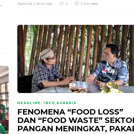
,
Agraris.id
,
2 tahun ago
0
2 min
read
,
HEADLINE
,
INFO AGRARIS
FENOMENA “FOOD LOSS”
DAN “FOOD WASTE” SEKTO
PANGAN MENINGKAT, PAKA