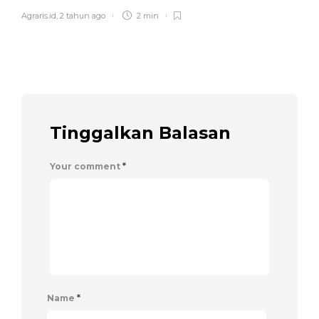
Agraris.id
,
2 tahun ago
2 min
Tinggalkan Balasan
Your comment
*
Name
*