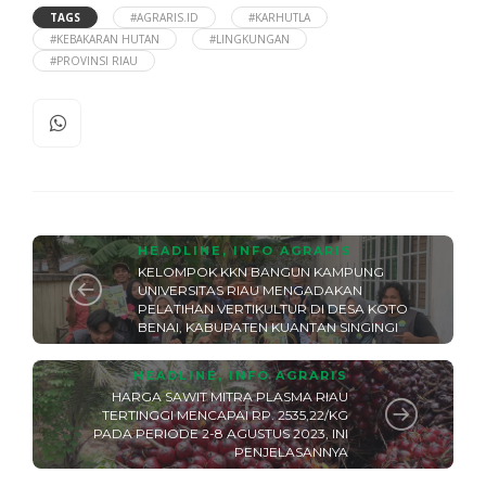
TAGS
#AGRARIS.ID
#KARHUTLA
#KEBAKARAN HUTAN
#LINGKUNGAN
#PROVINSI RIAU
HEADLINE
,
INFO AGRARIS
KELOMPOK KKN BANGUN KAMPUNG
UNIVERSITAS RIAU MENGADAKAN
PELATIHAN VERTIKULTUR DI DESA KOTO
BENAI, KABUPATEN KUANTAN SINGINGI
HEADLINE
,
INFO AGRARIS
HARGA SAWIT MITRA PLASMA RIAU
TERTINGGI MENCAPAI RP. 2535,22/KG
PADA PERIODE 2-8 AGUSTUS 2023, INI
PENJELASANNYA