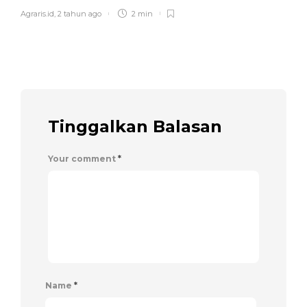
Agraris.id
,
2 tahun ago
2 min
Tinggalkan Balasan
Your comment
*
Name
*