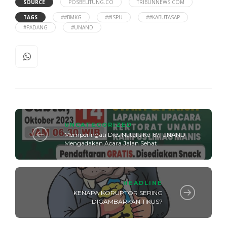
SOURCE
POSBELITUNG.CO
TRIBUNNEWS.COM
TAGS
##BMKG
##ISPU
##KABUTASAP
#PADANG
#UNAND
UNCATEGORIZED
Memperingati Dies Natalis Ke-67, UNAND
Mengadakan Acara Jalan Sehat
HEADLINE
KENAPA KORUPTOR SERING
DIGAMBARKAN TIKUS?