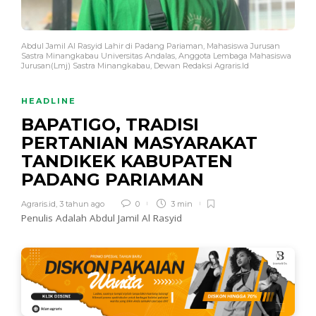
Abdul Jamil Al Rasyid Lahir di Padang Pariaman, Mahasiswa Jurusan
Sastra Minangkabau Universitas Andalas, Anggota Lembaga Mahasiswa
Jurusan(Lmj) Sastra Minangkabau, Dewan Redaksi Agraris.Id
HEADLINE
BAPATIGO, TRADISI
PERTANIAN MASYARAKAT
TANDIKEK KABUPATEN
PADANG PARIAMAN
Agraris.id
,
3 tahun ago
0
3 min
Penulis Adalah Abdul Jamil Al Rasyid