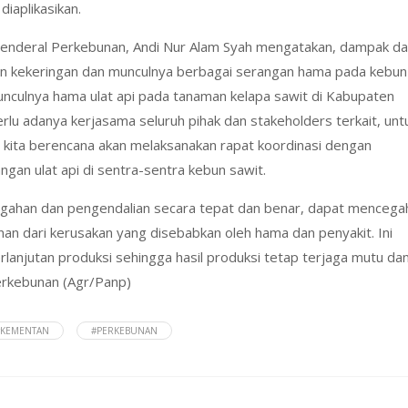
iaplikasikan.
enderal Perkebunan, Andi Nur Alam Syah mengatakan, dampak da
n kekeringan dan munculnya berbagai serangan hama pada kebun
munculnya hama ulat api pada tanaman kelapa sawit di Kabupaten
rlu adanya kerjasama seluruh pihak dan stakeholders terkait, unt
 kita berencana akan melaksanakan rapat koordinasi dengan
ngan ulat api di sentra-sentra kebun sawit.
egahan dan pengendalian secara tepat dan benar, dapat mencega
an dari kerusakan yang disebabkan oleh hama dan penyakit. Ini
lanjutan produksi sehingga hasil produksi tetap terjaga mutu da
Perkebunan (Agr/Panp)
#KEMENTAN
#PERKEBUNAN