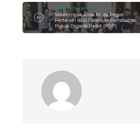
INFO AGRARIS
Sekelompok Anak Muda Pegiat
Pertanian Ikuti Pelatihan Pembuatan
Pupuk Organik Padat (POP)