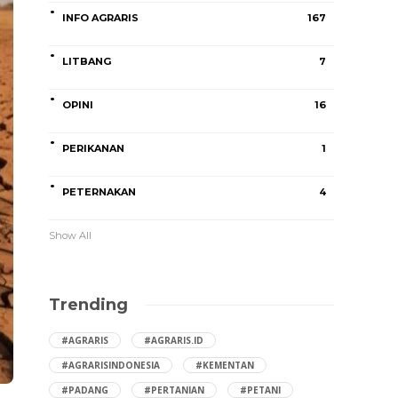
INFO AGRARIS
167
LITBANG
7
OPINI
16
PERIKANAN
1
PETERNAKAN
4
Show All
Trending
#AGRARIS
#AGRARIS.ID
#AGRARISINDONESIA
#KEMENTAN
#PADANG
#PERTANIAN
#PETANI