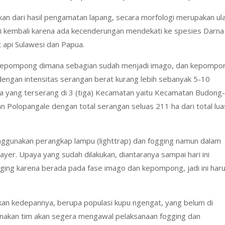
kan dari hasil pengamatan lapang, secara morfologi merupakan ul
aji kembali karena ada kecenderungan mendekati ke spesies Darna
 api Sulawesi dan Papua.
 kepompong dimana sebagian sudah menjadi imago, dan kepompo
g dengan intensitas serangan berat kurang lebih sebanyak 5-10
a yang terserang di 3 (tiga) Kecamatan yaitu Kecamatan Budong-
olopangale dengan total serangan seluas 211 ha dari total lua
nggunakan perangkap lampu (lighttrap) dan fogging namun dalam
yer. Upaya yang sudah dilakukan, diantaranya sampai hari ini
gging karena berada pada fase imago dan kepompong, jadi ini har
ukan kedepannya, berupa populasi kupu ngengat, yang belum di
canakan tim akan segera mengawal pelaksanaan fogging dan