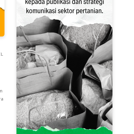
EL
an
ra