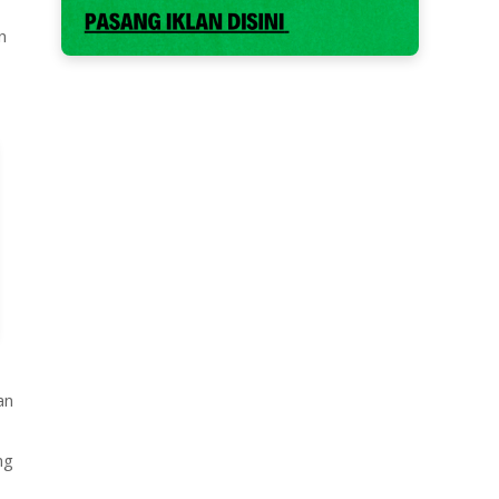
n
an
ng