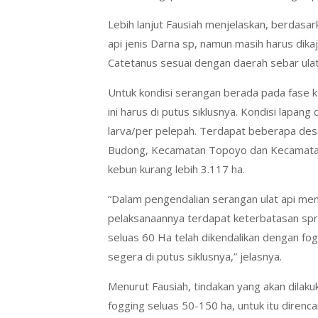
Lebih lanjut Fausiah menjelaskan, berdasar
api jenis Darna sp, namun masih harus dik
Catetanus sesuai dengan daerah sebar ulat
Untuk kondisi serangan berada pada fase
ini harus di putus siklusnya. Kondisi lapan
larva/per pelepah. Terdapat beberapa des
Budong, Kecamatan Topoyo dan Kecamatan P
kebun kurang lebih 3.117 ha.
“Dalam pengendalian serangan ulat api me
pelaksanaannya terdapat keterbatasan spra
seluas 60 Ha telah dikendalikan dengan fo
segera di putus siklusnya,” jelasnya.
Menurut Fausiah, tindakan yang akan dilak
fogging seluas 50-150 ha, untuk itu diren