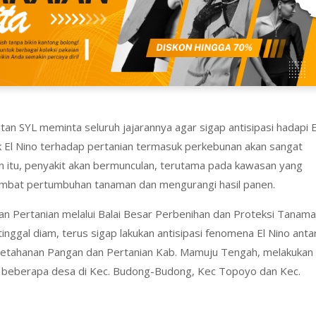
an SYL meminta seluruh jajarannya agar sigap antisipasi hadapi 
k El Nino terhadap pertanian termasuk perkebunan akan sangat
lain itu, penyakit akan bermunculan, terutama pada kawasan yang
ambat pertumbuhan tanaman dan mengurangi hasil panen.
an Pertanian melalui Balai Besar Perbenihan dan Proteksi Tanam
nggal diam, terus sigap lakukan antisipasi fenomena El Nino anta
Ketahanan Pangan dan Pertanian Kab. Mamuju Tengah, melakukan
 di beberapa desa di Kec. Budong-Budong, Kec Topoyo dan Kec.