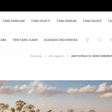
TANI PANGAN
TANI HORTI
TANI KEBUN
TANI MUDA
TA
ANI
TENTANG KAMI
AGRARIS INDONESIA
Beranda
Info Agraris
ANTISIPASI EL NINO KEME