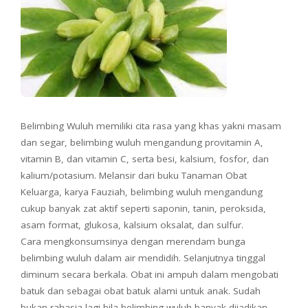
Belimbing Wuluh memiliki cita rasa yang khas yakni masam
dan segar, belimbing wuluh mengandung provitamin A,
vitamin B, dan vitamin C, serta besi, kalsium, fosfor, dan
kalium/potasium. Melansir dari buku Tanaman Obat
Keluarga, karya Fauziah, belimbing wuluh mengandung
cukup banyak zat aktif seperti saponin, tanin, peroksida,
asam format, glukosa, kalsium oksalat, dan sulfur.
Cara mengkonsumsinya dengan merendam bunga
belimbing wuluh dalam air mendidih. Selanjutnya tinggal
diminum secara berkala. Obat ini ampuh dalam mengobati
batuk dan sebagai obat batuk alami untuk anak. Sudah
bukan rahasia lagi bila belimbing wuluh banyak dijadikan