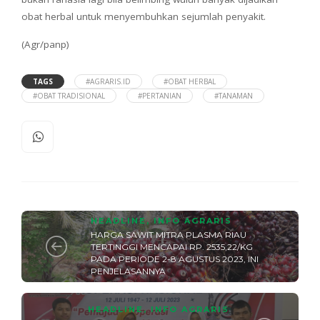
obat herbal untuk menyembuhkan sejumlah penyakit.
(Agr/panp)
TAGS
#AGRARIS.ID
#OBAT HERBAL
#OBAT TRADISIONAL
#PERTANIAN
#TANAMAN
HEADLINE
,
INFO AGRARIS
HARGA SAWIT MITRA PLASMA RIAU
TERTINGGI MENCAPAI RP. 2535,22/KG
PADA PERIODE 2-8 AGUSTUS 2023, INI
PENJELASANNYA
HEADLINE
,
INFO AGRARIS