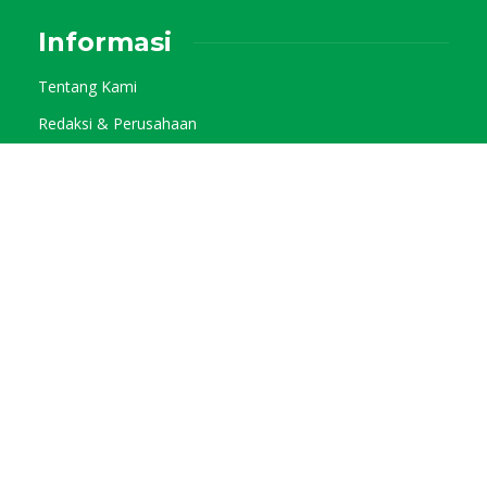
Informasi
Tentang Kami
Redaksi & Perusahaan
Pedoman Media Siber
Kode Etik Jurnalistik
Privacy Policy
Kategori
Info Agraris
Tani Pangan
Tani Horti
Tani Kebun
Tani Muda