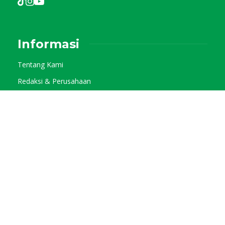
Informasi
Tentang Kami
Redaksi & Perusahaan
Pedoman Media Siber
Kode Etik Jurnalistik
Privacy Policy
Kategori
Info Agraris
Tani Pangan
Tani Horti