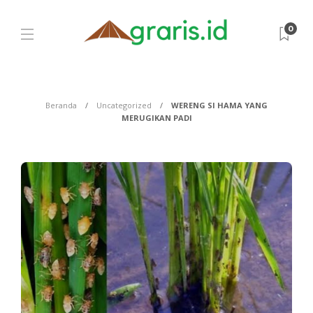
0
Beranda
Uncategorized
WERENG SI HAMA YANG
MERUGIKAN PADI