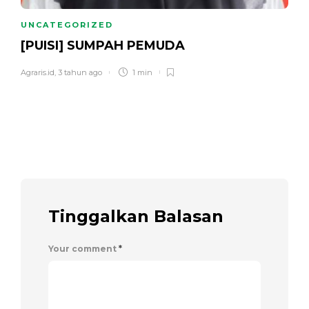
UNCATEGORIZED
[PUISI] SUMPAH PEMUDA
Agraris.id
,
3 tahun ago
1 min
Tinggalkan Balasan
Your comment
*