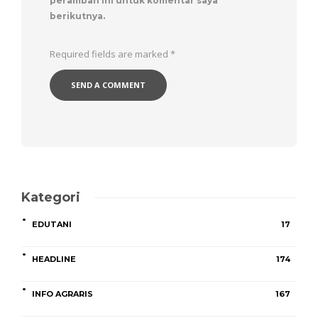
peramban ini untuk komentar saya
berikutnya.
Required fields are marked
*
Kategori
EDUTANI
17
HEADLINE
174
INFO AGRARIS
167