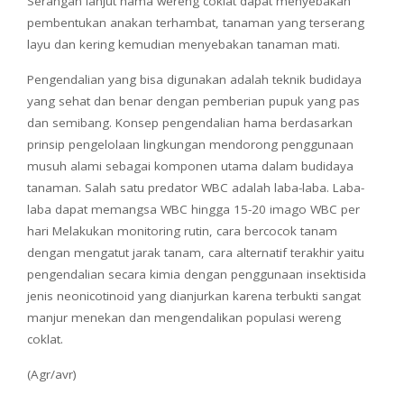
Serangan lanjut hama wereng coklat dapat menyebakan
pembentukan anakan terhambat, tanaman yang terserang
layu dan kering kemudian menyebakan tanaman mati.
Pengendalian yang bisa digunakan adalah teknik budidaya
yang sehat dan benar dengan pemberian pupuk yang pas
dan semibang. Konsep pengendalian hama berdasarkan
prinsip pengelolaan lingkungan mendorong penggunaan
musuh alami sebagai komponen utama dalam budidaya
tanaman. Salah satu predator WBC adalah laba-laba. Laba-
laba dapat memangsa WBC hingga 15-20 imago WBC per
hari Melakukan monitoring rutin, cara bercocok tanam
dengan mengatut jarak tanam, cara alternatif terakhir yaitu
pengendalian secara kimia dengan penggunaan insektisida
jenis neonicotinoid yang dianjurkan karena terbukti sangat
manjur menekan dan mengendalikan populasi wereng
coklat.
(Agr/avr)