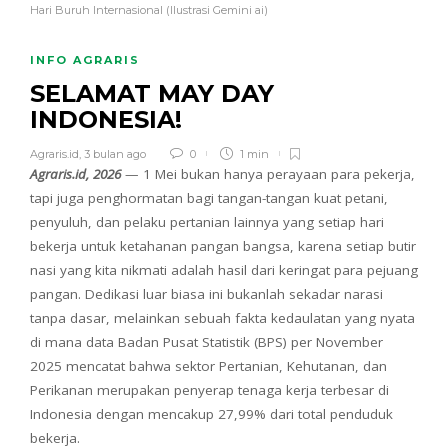
Hari Buruh Internasional (Ilustrasi Gemini ai)
INFO AGRARIS
SELAMAT MAY DAY
INDONESIA!
Agraris.id
,
3 bulan ago
0
1 min
Agraris.id, 2026
— 1 Mei bukan hanya perayaan para pekerja,
tapi juga penghormatan bagi tangan-tangan kuat petani,
penyuluh, dan pelaku pertanian lainnya yang setiap hari
bekerja untuk ketahanan pangan bangsa, karena setiap butir
nasi yang kita nikmati adalah hasil dari keringat para pejuang
pangan. Dedikasi luar biasa ini bukanlah sekadar narasi
tanpa dasar, melainkan sebuah fakta kedaulatan yang nyata
di mana data Badan Pusat Statistik (BPS) per November
2025 mencatat bahwa sektor Pertanian, Kehutanan, dan
Perikanan merupakan penyerap tenaga kerja terbesar di
Indonesia dengan mencakup 27,99% dari total penduduk
bekerja.