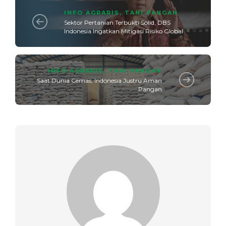
INFO AGRARIS
,
TANI PANGAN
Sektor Pertanian Terbukti Solid, DBS
Indonesia Ingatkan Mitigasi Risiko Global
INFO AGRARIS
,
TANI PANGAN
Saat Dunia Cemas, Indonesia Justru Aman
Pangan