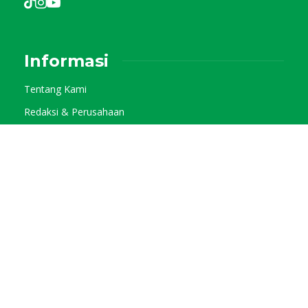
Informasi
Tentang Kami
Redaksi & Perusahaan
Pedoman Media Siber
Kode Etik Jurnalistik
Privacy Policy
Kategori
Info Agraris
Tani Pangan
Tani Horti