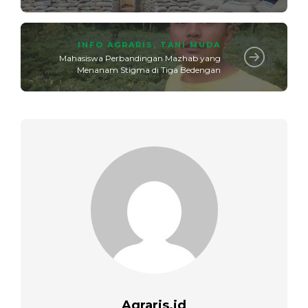
INFO AGRARIS
,
TANI MUDA
Mahasiswa Perbandingan Mazhab yang
Menanam Stigma di Tiga Bedengan
Agraris.id