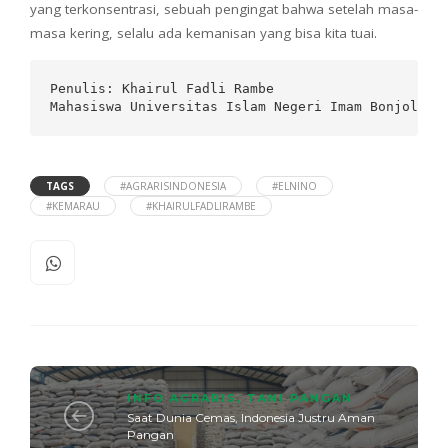
yang terkonsentrasi, sebuah pengingat bahwa setelah masa-
masa kering, selalu ada kemanisan yang bisa kita tuai.
Penulis: Khairul Fadli Rambe

Mahasiswa Universitas Islam Negeri Imam Bonjol Pa
TAGS
#AGRARISINDONESIA
#ELNINO
#KEMARAU
#KHAIRULFADLIRAMBE
INFO AGRARIS
,
TANI PANGAN
Saat Dunia Cemas, Indonesia Justru Aman
Pangan