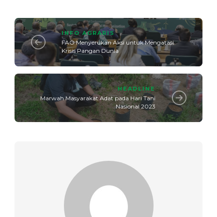
INFO AGRARIS
FAO Menyerukan Aksi untuk Mengatasi
Krisis Pangan Dunia
HEADLINE
Marwah Masyarakat Adat pada Hari Tani
Nasional 2023