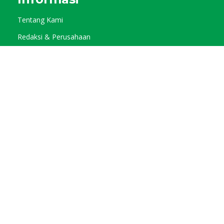
Tentang Kami
Redaksi & Perusahaan
Pedoman Media Siber
Kode Etik Jurnalistik
Privacy Policy
Kategori
Info Agraris
Tani Pangan
Tani Horti
Tani Kebun
Tani Muda
Tani Tokoh