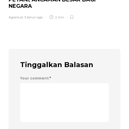
NEGARA
Agraris.id
,
3 tahun ago
2 min
Tinggalkan Balasan
Your comment
*