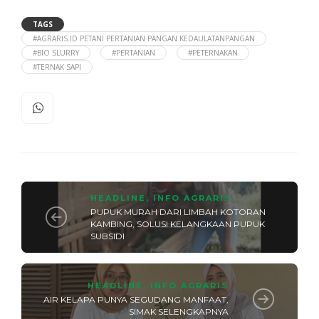
TAGS
#AGRARIS.ID PETANI PERTANIAN PANGAN KEDAULATANPANGAN
#BIO SLURRY
#PERTANIAN
#PETERNAKAN
#TERNAK SAPI
HEADLINE
,
INFO AGRARIS
PUPUK MURAH DARI LIMBAH KOTORAN
KAMBING, SOLUSI KELANGKAAN PUPUK
SUBSIDI
HEADLINE
,
INFO AGRARIS
AIR KELAPA PUNYA SEGUDANG MANFAAT,
SIMAK SELENGKAPNYA