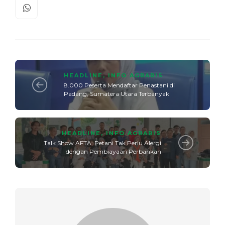
HEADLINE
,
INFO AGRARIS
8.000 Peserta Mendaftar Penastani di
Padang, Sumatera Utara Terbanyak
HEADLINE
,
INFO AGRARIS
Talk Show AFTA: Petani Tak Perlu Alergi
dengan Pembiayaan Perbankan