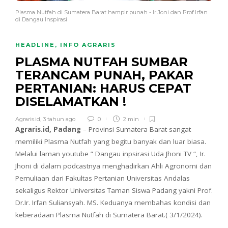
Plasma Nutfah di Sumatera Barat hampir punah - Ir Joni dan Prof.Irfan
di Dangau Inspirasi
HEADLINE
,
INFO AGRARIS
PLASMA NUTFAH SUMBAR
TERANCAM PUNAH, PAKAR
PERTANIAN: HARUS CEPAT
DISELAMATKAN !
Agraris.id
,
3 tahun ago
0
2 min
Agraris.id, Padang
– Provinsi Sumatera Barat sangat
memiliki Plasma Nutfah yang begitu banyak dan luar biasa.
Melalui laman youtube ” Dangau inpsirasi Uda Jhoni TV “, Ir.
Jhoni di dalam podcastnya menghadirkan Ahli Agronomi dan
Pemuliaan dari Fakultas Pertanian Universitas Andalas
sekaligus Rektor Universitas Taman Siswa Padang yakni Prof.
Dr.Ir. Irfan Suliansyah. MS. Keduanya membahas kondisi dan
keberadaan Plasma Nutfah di Sumatera Barat.( 3/1/2024).