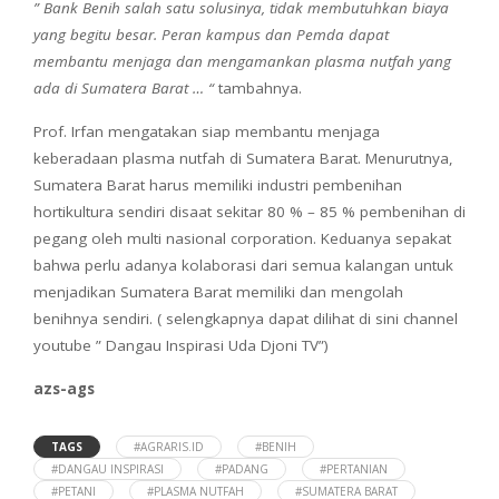
” Bank Benih salah satu solusinya, tidak membutuhkan biaya
yang begitu besar. Peran kampus dan Pemda dapat
membantu menjaga dan mengamankan plasma nutfah yang
ada di Sumatera Barat … “
tambahnya.
Prof. Irfan mengatakan siap membantu menjaga
keberadaan plasma nutfah di Sumatera Barat. Menurutnya,
Sumatera Barat harus memiliki industri pembenihan
hortikultura sendiri disaat sekitar 80 % – 85 % pembenihan di
pegang oleh multi nasional corporation. Keduanya sepakat
bahwa perlu adanya kolaborasi dari semua kalangan untuk
menjadikan Sumatera Barat memiliki dan mengolah
benihnya sendiri. ( selengkapnya dapat dilihat di sini channel
youtube ” Dangau Inspirasi Uda Djoni TV”)
azs-ags
TAGS
#AGRARIS.ID
#BENIH
#DANGAU INSPIRASI
#PADANG
#PERTANIAN
#PETANI
#PLASMA NUTFAH
#SUMATERA BARAT