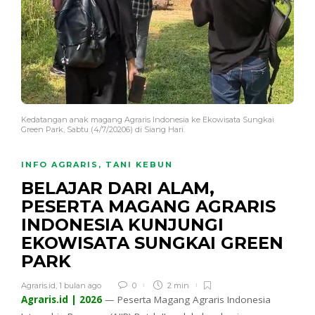
Kedatangan anak magang Agraris Indonesia ke Ekowisata Sungkai
Green Park, Sabtu (4/7/20206) di Siang Hari.
INFO AGRARIS
,
TANI KEBUN
BELAJAR DARI ALAM,
PESERTA MAGANG AGRARIS
INDONESIA KUNJUNGI
EKOWISATA SUNGKAI GREEN
PARK
Agraris.id
,
1 bulan ago
0
2 min
Agraris.id | 2026
— Peserta Magang Agraris Indonesia