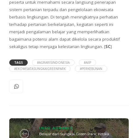
peserta untuk memahami secara langsung penerapan
sistem pertanian terpadu dan pengelolaan ekowisata
berbasis lingkungan. Di tengah meningkatnya perhatian
terhadap pertanian berkelanjutan, kegiatan seperti ini
menjadi pengalaman belajar yang memperlihatkan
bagaimana potensi alam dapat dikelola secara produktif
sekaligus tetap menjaga kelestarian lingkungan. [
SC
]
TAGS
#AGRARISINDONESIA
#AIIP
#EKOWISATASUNGKAIGREENPARK
#PERKEBUNAN
INFO AGRARIS
Belajar dari Sungkai Green Park: Ketika