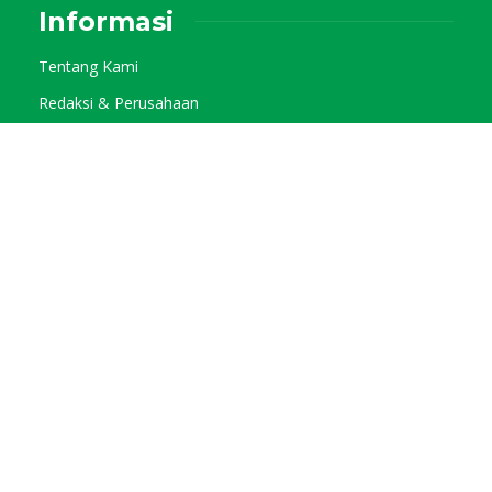
Informasi
Tentang Kami
Redaksi & Perusahaan
Pedoman Media Siber
Kode Etik Jurnalistik
Privacy Policy
Kategori
Info Agraris
Tani Pangan
Tani Horti
Tani Kebun
Tani Muda