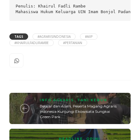
Penulis: Khairul Fadli Rambe

Mahasiswa Hukum Keluarga UIN Imam Bonjol Padang
TAGS
#AGRARISINDONESIA
#AIIP
#KHAIRULFADLIRAMBE
#PERTANIAN
INFO AGRARIS
,
TANI KEBUN
Belajar dari Alam, Peserta Magang Agraris
Indonesia Kunjungi Ekowisata Sungkai
Green Park
HEADLINE
,
OPINI